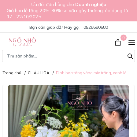
Ưu đãi đơn hàng cho
Doanh nghiệp
Giá hoa lễ tăng 20%-30% so với ngày thường, áp dụng từ
17 - 22/10/2025
Bạn cần giúp đỡ? Hãy gọi:
0528680680
0
Trang chủ
CHẬU HOA
Bình hoa tông vàng mix trắng, xanh lá