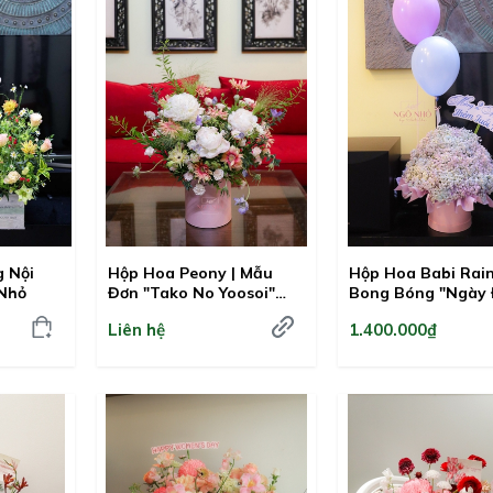
 Nội
Hộp Hoa Peony | Mẫu
Hộp Hoa Babi Rai
 Nhỏ
Đơn "Tako No Yoosoi"
Bong Bóng "Ngày
Nhật Bản VIP
Biệt"
Liên hệ
1.400.000₫