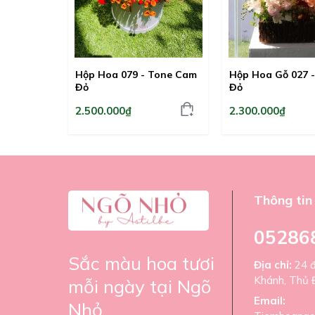
Hộp Hoa 079 - Tone Cam
Hộp Hoa Gỗ 027 
Đỏ
Đỏ
2.500.000₫
2.300.000₫
Thông tin 
05286
Sắc màu hoa tươi
Địa chỉ:
24 
Khánh, Thủ 
mỗi ngày tại Ngõ
Email:
Nhỏ