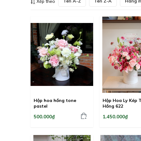
Tên A-Z
Tên Z-A
Hàng m
Xếp theo
Hộp hoa hồng tone
Hộp Hoa Ly Kép 
pastel
Hồng 622
500.000₫
1.450.000₫