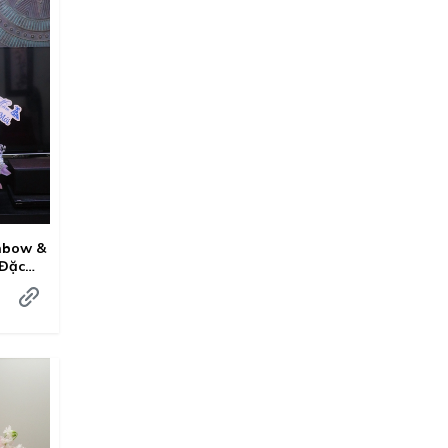
nbow &
 Đặc