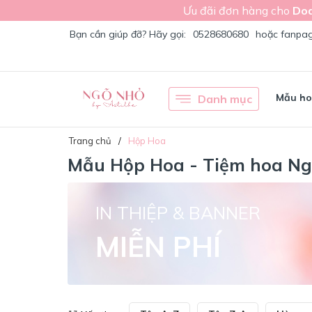
Ưu đãi đơn hàng cho
Doa
Bạn cần giúp đỡ? Hãy gọi:
0528680680
hoặc fanpa
Mẫu h
Danh mục
Trang chủ
Hộp Hoa
Mẫu Hộp Hoa - Tiệm hoa N
IN THIỆP & BANNER
MIỄN PHÍ