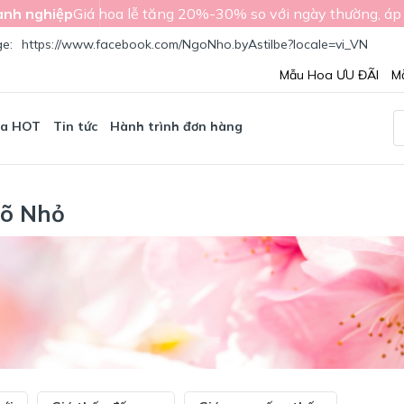
nh nghiệp
Giá hoa lễ tăng 20%-30% so với ngày thường, áp
ge:
https://www.facebook.com/NgoNho.byAstilbe?locale=vi_VN
Mẫu Hoa ƯU ĐÃI
M
oa HOT
Tin tức
Hành trình đơn hàng
gõ Nhỏ