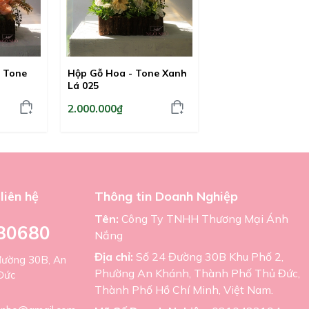
- Tone
Hộp Gỗ Hoa - Tone Xanh
Lá 025
2.000.000₫
liên hệ
Thông tin Doanh Nghiệp
Tên:
Công Ty TNHH Thương Mại Ánh
80680
Nắng
Địa chỉ:
Số 24 Đường 30B Khu Phố 2,
đường 30B, An
Phường An Khánh, Thành Phố Thủ Đức,
Đức
Thành Phố Hồ Chí Minh, Việt Nam.