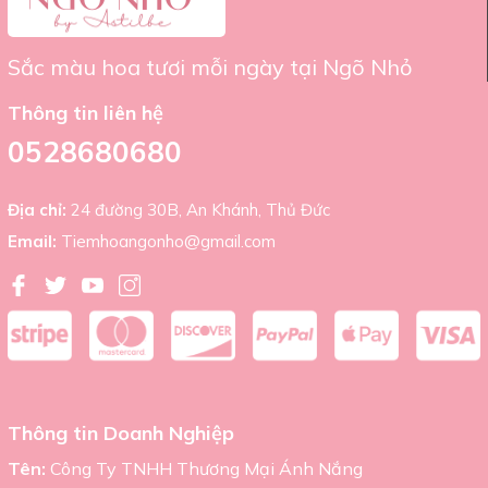
Thông tin cửa hàng:
Tiệm hoa Ngõ Nhỏ
24 đường số 30B An Khánh, Thành Phố Thủ Đức, Thành
Phố Hồ Chí Minh
Sắc màu hoa tươi mỗi ngày tại Ngõ Nhỏ
+(84) 522 680 680
Tiemhoangonho@gmail.com
Thông tin liên hệ
0528680680
Địa chỉ:
24 đường 30B, An Khánh, Thủ Đức
Email:
Tiemhoangonho@gmail.com
Thông tin Doanh Nghiệp
Tên:
Công Ty TNHH Thương Mại Ánh Nắng