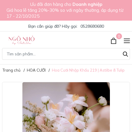
Ưu đãi đơn hàng cho
Doanh nghiệp
Giá hoa lễ tăng 20%-30% so với ngày thường, áp dụng từ
17 - 22/10/2025
Bạn cần giúp đỡ? Hãy gọi:
0528680680
0
Trang chủ
HOA CƯỚI
Hoa Cưới Nhập Khẩu 219 | Astilbe & Tulip