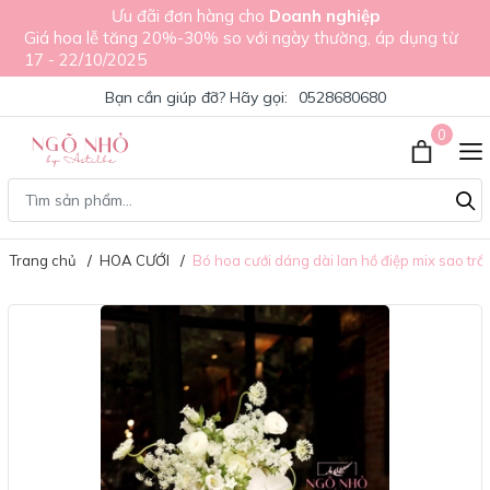
Ưu đãi đơn hàng cho
Doanh nghiệp
Giá hoa lễ tăng 20%-30% so với ngày thường, áp dụng từ
17 - 22/10/2025
Bạn cần giúp đỡ? Hãy gọi:
0528680680
0
Trang chủ
HOA CƯỚI
Bó hoa cưới dáng dài lan hồ điệp mix sao trắ