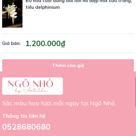
Bó hoa cưới dáng dài lan hồ điệp mix sao trắng,
tiểu delphinium
1.200.000₫
Giá bán:
Thêm vào giỏ
Sắc màu hoa tươi mỗi ngày tại Ngõ Nhỏ
Thông tin liên hệ
0528680680