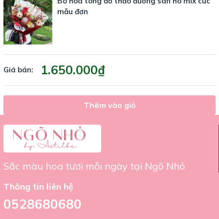
Bó hoa tông đỏ thảo đường san hô mix cúc
mẫu đơn
1.650.000₫
Giá bán:
Thêm vào giỏ
Sắc màu hoa tươi mỗi ngày tại Ngõ Nhỏ
Thông tin liên hệ
0528680680