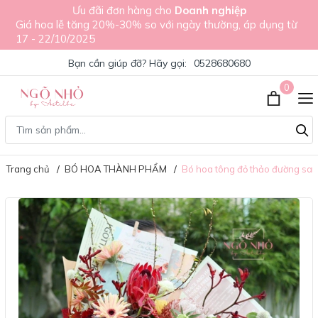
Ưu đãi đơn hàng cho
Doanh nghiệp
Giá hoa lễ tăng 20%-30% so với ngày thường, áp dụng từ
17 - 22/10/2025
Bạn cần giúp đỡ? Hãy gọi:
0528680680
0
Trang chủ
BÓ HOA THÀNH PHẨM
Bó hoa tông đỏ thảo đường san