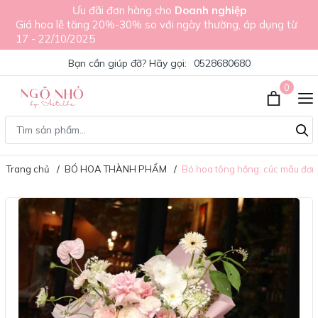
Ưu đãi đơn hàng cho
Doanh nghiệp
Giá hoa lễ tăng 20%-30% so với ngày thường, áp dụng từ
17 - 22/10/2025
Bạn cần giúp đỡ? Hãy gọi:
0528680680
0
Trang chủ
BÓ HOA THÀNH PHẨM
Bó hoa tông hồng: cúc mẫu đơn 