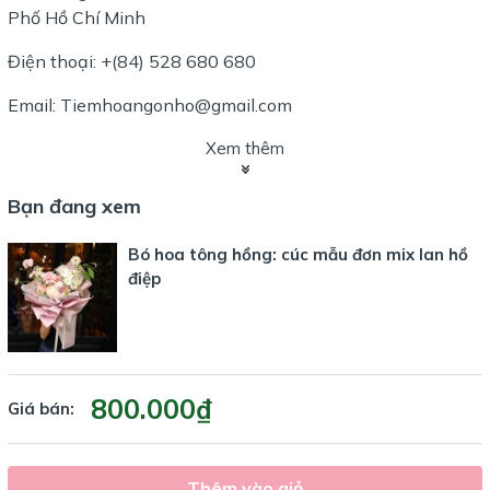
Phố Hồ Chí Minh
Điện thoại: +(84) 528 680 680
Email: Tiemhoangonho@gmail.com
Xem thêm
Bạn đang xem
Bó hoa tông hồng: cúc mẫu đơn mix lan hồ
điệp
800.000₫
Giá bán:
Thêm vào giỏ