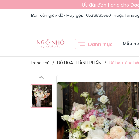
Ưu đãi đơn hàng cho
Doa
Bạn cần giúp đỡ? Hãy gọi:
0528680680
hoặc fanpa
Mẫu h
Danh mục
Trang chủ
BÓ HOA THÀNH PHẨM
Bó hoa tông hồ