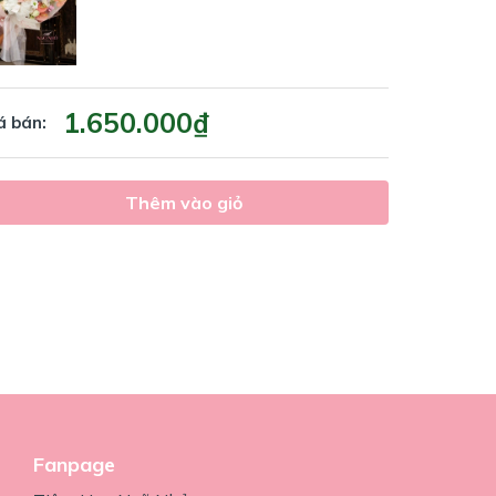
1.650.000₫
á bán:
Thêm vào giỏ
Fanpage