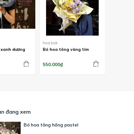
hoa tươi
hoa tươi
 xanh dương
Bó hoa tông vàng tím
Bó hồng M
550.000₫
450.000₫
ạn đang xem
Bó hoa tông hồng pastel