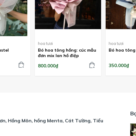
hoa tươi
hoa tươi
stel
Bó hoa tông hồng: cúc mẫu
Bó hoa tông
đơn mix lan hồ điệp
350.000₫
800.000₫
B
ơn, Hồng Môn, hồng Menta, Cát Tường, Tiểu