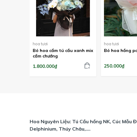
hoa tươi
hoa tươi
Bó hoa cẩm tú cầu xanh mix
Bó hoa hồng pa
cẩm chướng
250.000₫
1.800.000₫
Hoa Nguyên Liệu: Tú Cầu hồng NK, Cúc Mẫu Đ
Delphinium, Thúy Châu,....