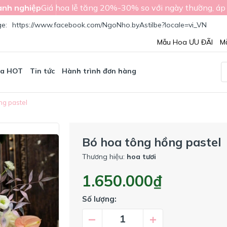
nh nghiệp
Giá hoa lễ tăng 20%-30% so với ngày thường, áp
ge:
https://www.facebook.com/NgoNho.byAstilbe?locale=vi_VN
Mẫu Hoa ƯU ĐÃI
M
oa HOT
Tin tức
Hành trình đơn hàng
ng pastel
Bó hoa tông hồng pastel
Thương hiệu:
hoa tươi
1.650.000₫
Số lượng:
–
+