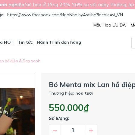
nh nghiệp
Giá hoa lễ tăng 20%-30% so với ngày thường, áp
ge:
https://www.facebook.com/NgoNho.byAstilbe?locale=vi_VN
Mẫu Hoa ƯU ĐÃI
M
oa HOT
Tin tức
Hành trình đơn hàng
an hồ điệp & Sao xanh
Bó Menta mix Lan hồ điệ
Thương hiệu:
hoa tươi
550.000₫
Số lượng:
–
+