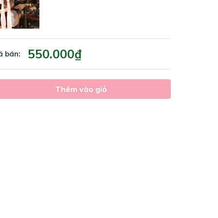
550.000₫
á bán:
Thêm vào giỏ