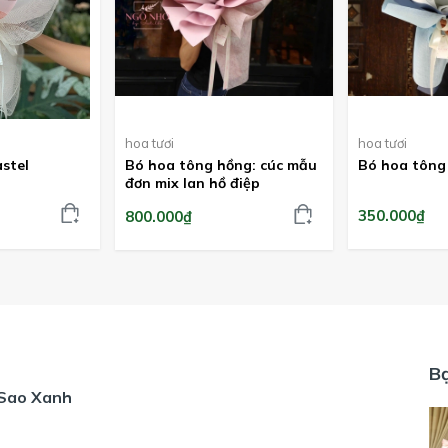
hoa tươi
hoa tươi
stel
Bó hoa tông hồng: cúc mẫu
Bó hoa tông
đơn mix lan hồ điệp
350.000₫
800.000₫
B
 Sao Xanh