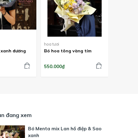
hoa tươi
hoa tươi
 xanh dương
Bó hoa tông vàng tím
Bó hồng M
550.000₫
450.000₫
ạn đang xem
Bó Menta mix Lan hồ điệp & Sao
xanh