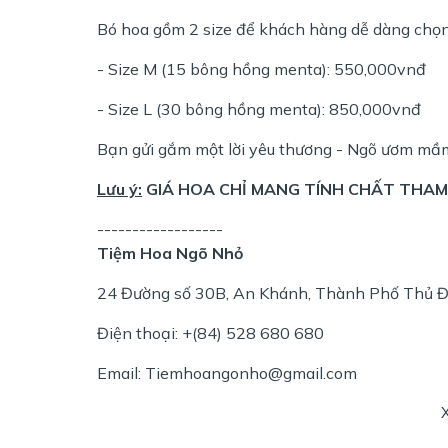
Bó hoa gồm 2 size để khách hàng dễ dàng chọn 
- Size M (15 bông hồng menta): 550,000vnđ
- Size L (30 bông hồng menta): 850,000vnđ
Bạn gửi gắm một lời yêu thương - Ngõ ươm mầ
Lưu ý:
GIÁ HOA CHỈ MANG TÍNH CHẤT THAM 
------------------
Tiệm Hoa Ngõ Nhỏ
24 Đường số 30B, An Khánh, Thành Phố Thủ Đ
Điện thoại: +(84) 528 680 680
Email: Tiemhoangonho@gmail.com