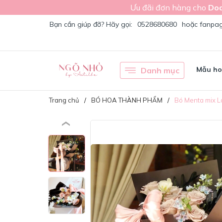
Ưu đãi đơn hàng cho
Doa
Bạn cần giúp đỡ? Hãy gọi:
0528680680
hoặc fanpa
Mẫu h
Danh mục
Trang chủ
BÓ HOA THÀNH PHẨM
Bó Menta mix L