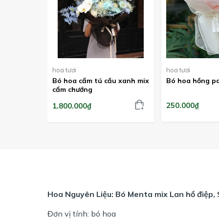
hoa tươi
hoa tươi
Bó hoa cẩm tú cầu xanh mix
Bó hoa hồng pa
cẩm chướng
250.000₫
1.800.000₫
Hoa Nguyên Liệu: Bó Menta mix Lan hồ điệp,
Đơn vị tính: bó hoa