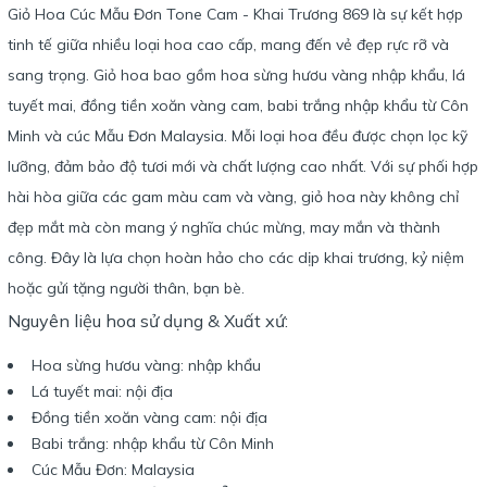
Giỏ Hoa Cúc Mẫu Đơn Tone Cam - Khai Trương 869 là sự kết hợp
tinh tế giữa nhiều loại hoa cao cấp, mang đến vẻ đẹp rực rỡ và
sang trọng. Giỏ hoa bao gồm hoa sừng hươu vàng nhập khẩu, lá
tuyết mai, đồng tiền xoăn vàng cam, babi trắng nhập khẩu từ Côn
Minh và cúc Mẫu Đơn Malaysia. Mỗi loại hoa đều được chọn lọc kỹ
lưỡng, đảm bảo độ tươi mới và chất lượng cao nhất. Với sự phối hợp
hài hòa giữa các gam màu cam và vàng, giỏ hoa này không chỉ
đẹp mắt mà còn mang ý nghĩa chúc mừng, may mắn và thành
công. Đây là lựa chọn hoàn hảo cho các dịp khai trương, kỷ niệm
hoặc gửi tặng người thân, bạn bè.
Nguyên liệu hoa sử dụng & Xuất xứ:
Hoa sừng hươu vàng: nhập khẩu
Lá tuyết mai: nội địa
Đồng tiền xoăn vàng cam: nội địa
Babi trắng: nhập khẩu từ Côn Minh
Cúc Mẫu Đơn: Malaysia