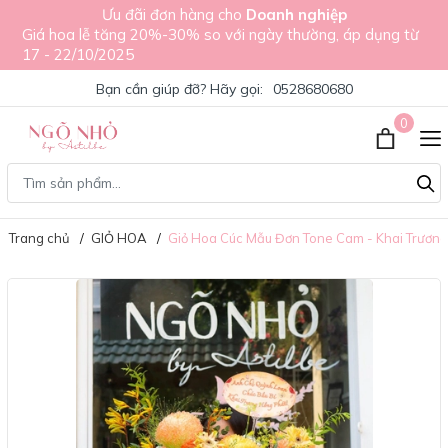
Ưu đãi đơn hàng cho
Doanh nghiệp
Giá hoa lễ tăng 20%-30% so với ngày thường, áp dụng từ
17 - 22/10/2025
Bạn cần giúp đỡ? Hãy gọi:
0528680680
0
Trang chủ
GIỎ HOA
Giỏ Hoa Cúc Mẫu Đơn Tone Cam - Khai Trươn