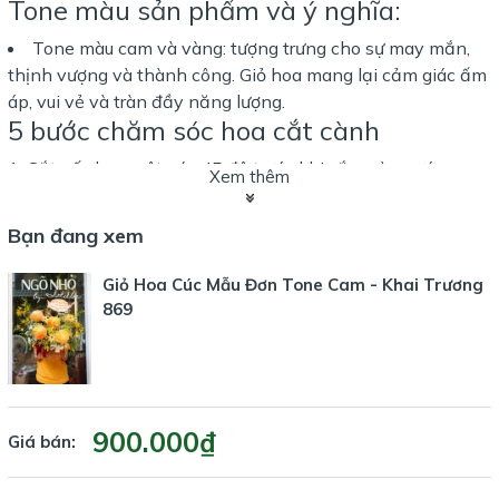
Tone màu sản phẩm và ý nghĩa:
Tone màu cam và vàng: tượng trưng cho sự may mắn,
thịnh vượng và thành công. Giỏ hoa mang lại cảm giác ấm
áp, vui vẻ và tràn đầy năng lượng.
5 bước chăm sóc hoa cắt cành
Cắt gốc hoa một góc 45 độ trước khi cắm vào nước.
Xem thêm
Thay nước và cắt gốc hoa mỗi 2 ngày.
Đặt hoa ở nơi mát mẻ, tránh ánh nắng trực tiếp.
Bạn đang xem
Sử dụng dung dịch dưỡng hoa để kéo dài tuổi thọ.
Tránh để hoa gần trái cây chín hoặc nguồn nhiệt.
Giỏ Hoa Cúc Mẫu Đơn Tone Cam - Khai Trương
Xem chi tiết cách chăm sóc hoa
869
Dịp tặng phù hợp
Khai trương
Kỷ niệm
900.000₫
Giá bán:
Sinh nhật
Gửi tặng người thân, bạn bè