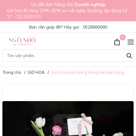
Ưu đãi đơn hàng cho
Doanh nghiệp
Giá hoa lễ tăng 20%-30% so với ngày thường, áp dụng từ
17 - 22/10/2025
Bạn cần giúp đỡ? Hãy gọi:
0528680680
0
Trang chủ
GIỎ HOA
Giỏ mica mao lương hồng mix tulip trắng