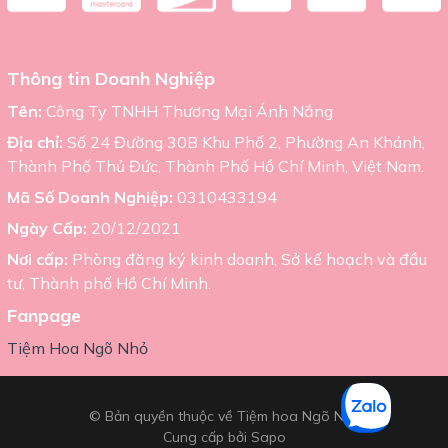
Thông tin Doanh Nghiệp
Tên:
Công Ty TNHH Thương Mại Ánh Nắng
Địa chỉ:
Số 24 Đường 30B Khu Phố 2, Phường An Khánh,
Thành Phố Thủ Đức, Thành Phố Hồ Chí Minh, Việt Nam.
Mã Số Doanh Nghiệp:
0310433194
Ngày Cấp:
20/12/2021
Nơi cấp:
Phòng đăng ký kinh doanh, Sở kế hoạch và đầu
tư, Thành phố Hồ Chí Minh.
Fanpage
Tiệm Hoa Ngõ Nhỏ
© Bản quyền thuộc về Tiệm hoa Ngõ Nhỏ
Cung cấp bởi
Sapo