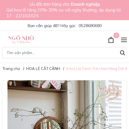
Ưu đãi đơn hàng cho
Doanh nghiệp
Giá hoa lễ tăng 20%-30% so với ngày thường, áp dụng từ
17 - 22/10/2025
Bạn cần giúp đỡ? Hãy gọi:
0528680680
0
Trang chủ
HOA LẺ CẮT CÀNH
(Hoa Lẻ) Cành Trái Hoa Hồng Dài X