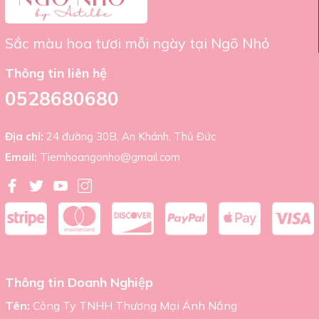
Thông Tin Liên Hệ
Sắc màu hoa tươi mỗi ngày tại Ngõ Nhỏ
Cửa hàng:
Tiệm Hoa Ngõ Nhỏ
Số điện thoại:
0522 680 680
Thông tin liên hệ
Địa chỉ:
24 Đường Số 30B, An Khánh, Thủ Đức, HCM
Email:
tiemhoangonho@gmail.com
0528680680
Địa chỉ:
24 đường 30B, An Khánh, Thủ Đức
Email:
Tiemhoangonho@gmail.com
Thông tin Doanh Nghiệp
Tên:
Công Ty TNHH Thương Mại Ánh Nắng