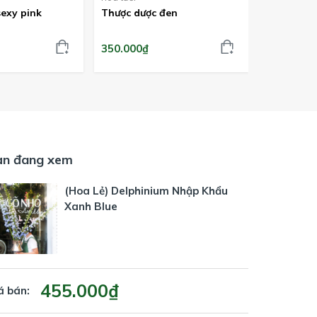
exy pink
Thược dược đen
Cành trái
350.000₫
350.000₫
ạn đang xem
(Hoa Lẻ) Delphinium Nhập Khẩu
Xanh Blue
455.000₫
á bán: