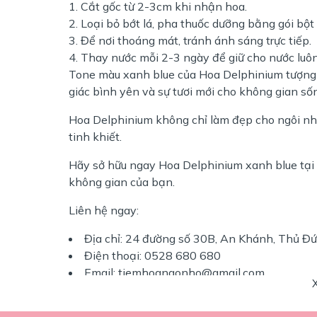
Cắt gốc từ 2-3cm khi nhận hoa.
Loại bỏ bớt lá, pha thuốc dưỡng bằng gói bộ
Để nơi thoáng mát, tránh ánh sáng trực tiếp.
Thay nước mỗi 2-3 ngày để giữ cho nước luôn
Tone màu xanh blue của Hoa Delphinium tượng t
giác bình yên và sự tươi mới cho không gian số
Hoa Delphinium không chỉ làm đẹp cho ngôi nh
tinh khiết.
Hãy sở hữu ngay Hoa Delphinium xanh blue tạ
không gian của bạn.
Liên hệ ngay:
Địa chỉ: 24 đường số 30B, An Khánh, Thủ Đ
Điện thoại: 0528 680 680
Email:
tiemhoangonho@gmail.com
Mang vẻ đẹp và sức sống vào không gian sống 