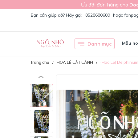
Ưu đãi đơn hàng cho
Doa
Bạn cần giúp đỡ? Hãy gọi:
0528680680
hoặc fanpa
Mẫu h
Danh mục
Trang chủ
HOA LẺ CẮT CÀNH
(Hoa Lẻ) Delphiniu