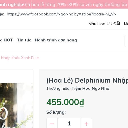
nh nghiệp
Giá hoa lễ tăng 20%-30% so với ngày thường, áp
ge:
https://www.facebook.com/NgoNho.byAstilbe?locale=vi_VN
Mẫu Hoa ƯU ĐÃI
M
oa HOT
Tin tức
Hành trình đơn hàng
m Nhập Khẩu Xanh Blue
(Hoa Lẻ) Delphinium Nhậ
Thương hiệu:
Tiệm Hoa Ngõ Nhỏ
455.000₫
Số lượng:
–
+