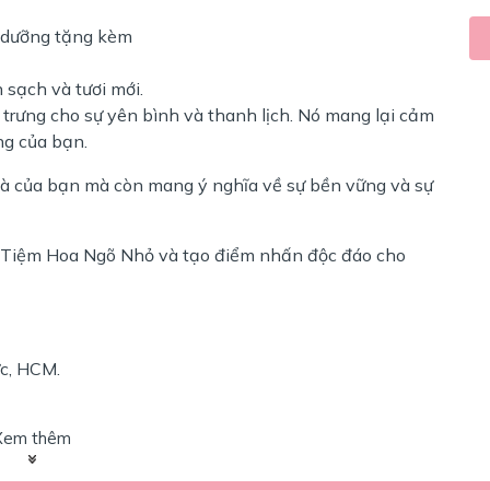
t dưỡng tặng kèm
 sạch và tươi mới.
rưng cho sự yên bình và thanh lịch. Nó mang lại cảm
ng của bạn.
à của bạn mà còn mang ý nghĩa về sự bền vững và sự
i Tiệm Hoa Ngõ Nhỏ và tạo điểm nhấn độc đáo cho
ức, HCM.
Xem thêm
của bạn với Hoa Delphinium xanh blue!