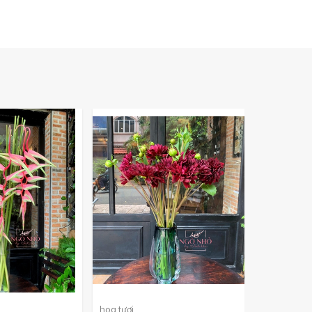
hoa tươi
cành trái tư