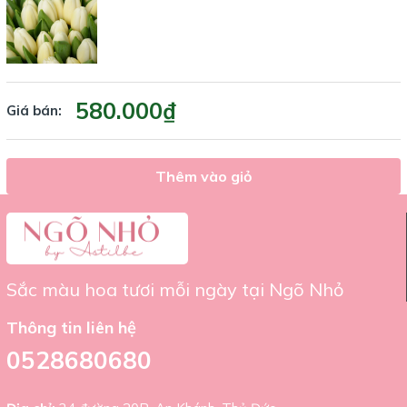
Email:
tiemhoangonho@gmail.com
580.000₫
Giá bán:
Thêm vào giỏ
Sắc màu hoa tươi mỗi ngày tại Ngõ Nhỏ
Thông tin liên hệ
0528680680