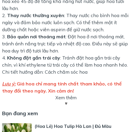
hoa xéo 45 độ để tăng khả năng hút nước, giúp hoa tươi
lâu hơn.
Thay nước thường xuyên
: Thay nước cho bình hoa mỗi
ngày và đảm bảo nước luôn sạch. Có thể thêm một ít
dưỡng chất hoặc viên aspirin để giữ nước sạch.
Bảo quản nơi thoáng mát
: Đặt hoa ở nơi thoáng mát,
tránh ánh nắng trực tiếp và nhiệt độ cao. Điều này sẽ giúp
hoa duy trì độ tươi lâu hơn.
Không đặt gần trái cây
: Tránh đặt hoa gần trái cây
chín, vì khí ethylene từ trái cây có thể làm hoa nhanh héo.
Chi tiết hướng dẫn:
Cách chăm sóc hoa
Lưu ý:
Giá hoa chỉ mang tính chất tham khảo, có thể
thay đổi theo ngày. Xin cảm ơn!
Xem thêm
Thông tin cửa hàng:
Bạn đang xem
Cửa hàng:
Tiệm Hoa Ngõ Nhỏ
Số điện thoại:
0528 680 680
(Hoa Lẻ) Hoa Tulip Hà Lan | Đủ Màu
Địa chỉ:
24 Đường Số 30B, An Khánh, Thủ Đức, HCM