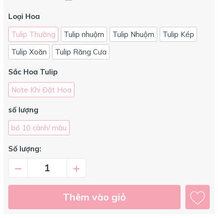
Loại Hoa
Tulip Thường
Tulip nhuộm
Tulip Nhuộm
Tulip Kép
Tulip Xoăn
Tulip Răng Cưa
Sắc Hoa Tulip
Note Khi Đặt Hoa
số lượng
bó 10 cành/ màu
Số lượng:
–
+
Thêm vào giỏ