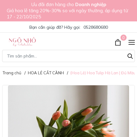
Ưu đãi đơn hàng cho
Doanh nghiệp
Giá hoa lễ tăng 20%-30% so với ngày thường, áp dụng từ
17 - 22/10/2025
Bạn cần giúp đỡ? Hãy gọi:
0528680680
0
Trang chủ
HOA LẺ CẮT CÀNH
(Hoa Lẻ) Hoa Tulip Hà Lan | Đủ Màu