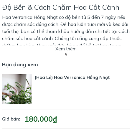
Độ Bền & Cách Chăm Hoa Cắt Cành
Hoa Verronica Hồng Nhạt có độ bền từ 5 đến 7 ngày nếu
được chăm sóc đúng cách. Để hoa luôn tươi mới và kéo dài
tuổi thọ, bạn có thể tham khảo hướng dẫn chi tiết tại
Cách
chăm sóc hoa cắt cành
. Chúng tôi cũng cung cấp thuốc
dưỡng hoa kèm theo mỗi đơn hàng để hỗ trợ bạn trong
Xem thêm
việc bảo quản hoa.
Không Gian Trưng Bày Phù Hợp
Bạn đang xem
Hoa Verronica Hồng Nhạt rất thích hợp để trang trí trong
(Hoa Lẻ) Hoa Verronica Hồng Nhạt
những không gian nhẹ nhàng và thanh thoát như phòng
khách, phòng ngủ, hoặc các khu vực trang trí nội thất nhỏ.
Sắc hồng nhạt sẽ mang lại sự ấm áp và dễ chịu cho không
gian sống của bạn.
Dịch Vụ Hỗ Trợ
180.000₫
Giá bán:
Chúng tôi cam kết bảo hành hoa trong vòng 24 giờ để