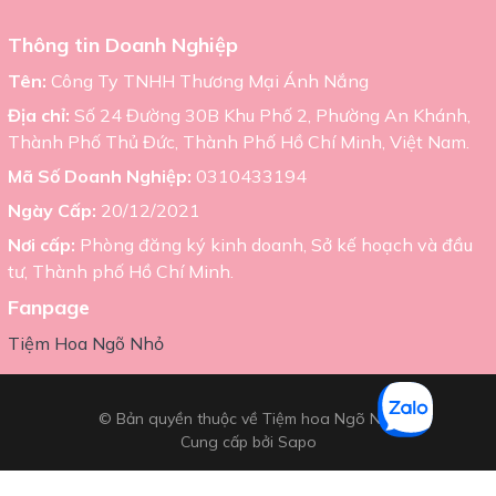
Thông tin Doanh Nghiệp
Tên:
Công Ty TNHH Thương Mại Ánh Nắng
Địa chỉ:
Số 24 Đường 30B Khu Phố 2, Phường An Khánh,
Thành Phố Thủ Đức, Thành Phố Hồ Chí Minh, Việt Nam.
Mã Số Doanh Nghiệp:
0310433194
Ngày Cấp:
20/12/2021
Nơi cấp:
Phòng đăng ký kinh doanh, Sở kế hoạch và đầu
tư, Thành phố Hồ Chí Minh.
Fanpage
Tiệm Hoa Ngõ Nhỏ
© Bản quyền thuộc về Tiệm hoa Ngõ Nhỏ
Cung cấp bởi
Sapo