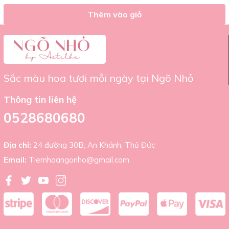
đảm bảo bạn hài lòng với chất lượng sản phẩm. Đội ngũ
của Tiệm Hoa Ngõ Nhỏ luôn sẵn sàng hỗ trợ và tư vấn để
Thêm vào giỏ
giúp bạn có được trải nghiệm mua sắm tốt nhất.
Thông Tin Liên Hệ
Cửa hàng:
Tiệm Hoa Ngõ Nhỏ
Sắc màu hoa tươi mỗi ngày tại Ngõ Nhỏ
Số điện thoại:
0522 680 680
Địa chỉ:
24 Đường Số 30B, An Khánh, Thủ Đức, HCM
Thông tin liên hệ
Email:
tiemhoangonho@gmail.com
0528680680
Địa chỉ:
24 đường 30B, An Khánh, Thủ Đức
Email:
Tiemhoangonho@gmail.com