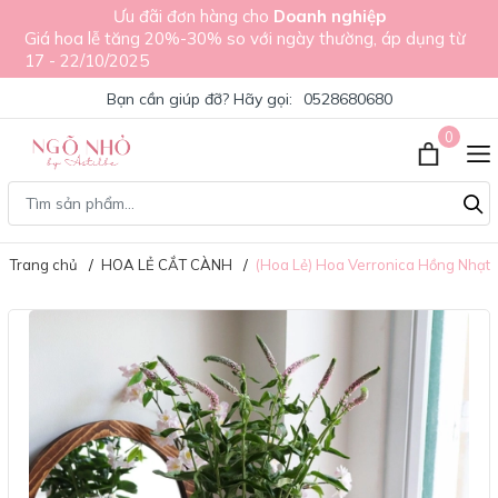
Ưu đãi đơn hàng cho
Doanh nghiệp
Giá hoa lễ tăng 20%-30% so với ngày thường, áp dụng từ
17 - 22/10/2025
Bạn cần giúp đỡ? Hãy gọi:
0528680680
0
Trang chủ
HOA LẺ CẮT CÀNH
(Hoa Lẻ) Hoa Verronica Hồng Nhạt