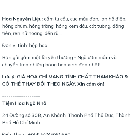
Hoa Nguyên Liệu:
cẩm tú cầu, cúc mẫu đơn, lan hồ điệp,
hồng chùm, hồng trắng, hồng kem dâu, cát tường, đồng
tiền, ren nữ hoàng, dền rũ,...
Đơn vị tính: hộp hoa
Bạn gửi gắm một lời yêu thương - Ngõ ươm mầm và
chuyển trao những bông hoa xinh đẹp nhất!
Lưu ý:
GIÁ HOA CHỈ MANG TÍNH CHẤT THAM KHẢO &
CÓ THỂ THAY ĐỔI THEO NGÀY. Xin cảm ơn!
------------------
Tiệm Hoa Ngõ Nhỏ
24 Đường số 30B, An Khánh, Thành Phố Thủ Đức, Thành
Phố Hồ Chí Minh
Điện thoại: +(84) 528 680 680