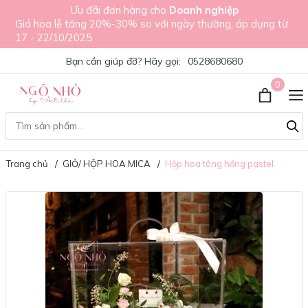
Ưu đãi đơn hàng cho
Doanh nghiệp
Giá hoa lễ tăng 20%-30% so với ngày thường, áp dụng từ
17 - 22/10/2025
Bạn cần giúp đỡ? Hãy gọi:
0528680680
0
Trang chủ
GIỎ/ HỘP HOA MICA
Hộp hoa tông hồng pastel