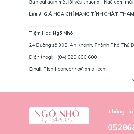
Bạn gửi gắm một lời yêu thương - Ngõ ươm mầ
Lưu ý:
GIÁ HOA CHỈ MANG TÍNH CHẤT THAM 
------------------
Tiệm Hoa Ngõ Nhỏ
24 Đường số 30B, An Khánh, Thành Phố Thủ Đ
Điện thoại: +(84) 528 680 680
Email: Tiemhoangonho@gmail.com
Thông tin 
05286