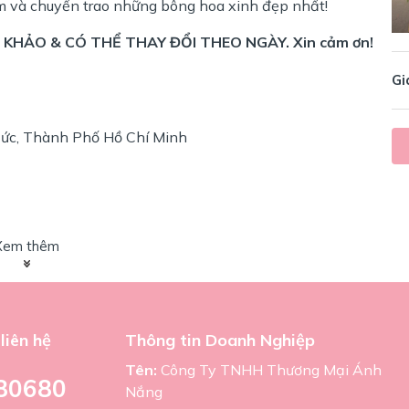
m và chuyển trao những bông hoa xinh đẹp nhất!
KHẢO & CÓ THỂ THAY ĐỔI THEO NGÀY. Xin cảm ơn!
Gi
ức, Thành Phố Hồ Chí Minh
Xem thêm
liên hệ
Thông tin Doanh Nghiệp
Tên:
Công Ty TNHH Thương Mại Ánh
80680
Nắng