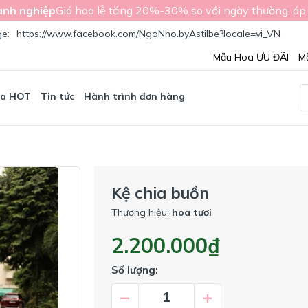
nh nghiệp
Giá hoa lễ tăng 20%-30% so với ngày thường, áp
ge:
https://www.facebook.com/NgoNho.byAstilbe?locale=vi_VN
Mẫu Hoa ƯU ĐÃI
M
oa HOT
Tin tức
Hành trình đơn hàng
Kệ chia buồn
Thương hiệu:
hoa tươi
2.200.000₫
Số lượng:
–
+