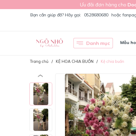
Ưu đãi đơn hàng cho
Doa
Bạn cần giúp đỡ? Hãy gọi:
0528680680
hoặc fanpa
Mẫu h
Danh mục
Trang chủ
KỆ HOA CHIA BUỒN
Kệ chia buồn