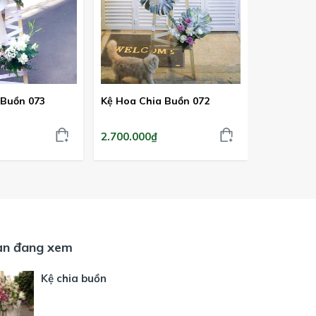
 Buồn 073
Kệ Hoa Chia Buồn 072
Kệ Hoa Ch
2.700.000₫
1.500.000
ạn đang xem
Kệ chia buồn