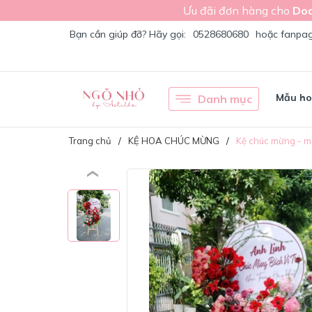
Ưu đãi đơn hàng cho
Doa
Bạn cần giúp đỡ? Hãy gọi:
0528680680
hoặc fanpa
Mẫu h
Danh mục
Trang chủ
KỆ HOA CHÚC MỪNG
Kệ chúc mừng - mẫ