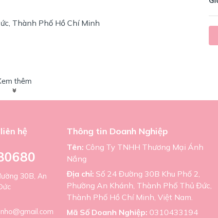
Gi
ức, Thành Phố Hồ Chí Minh
Xem thêm
liên hệ
Thông tin Doanh Nghiệp
Tên:
Công Ty TNHH Thương Mại Ánh
80680
Nắng
Địa chỉ:
Số 24 Đường 30B Khu Phố 2,
đường 30B, An
Phường An Khánh, Thành Phố Thủ Đức,
Đức
Thành Phố Hồ Chí Minh, Việt Nam.
nho@gmail.com
Mã Số Doanh Nghiệp:
0310433194