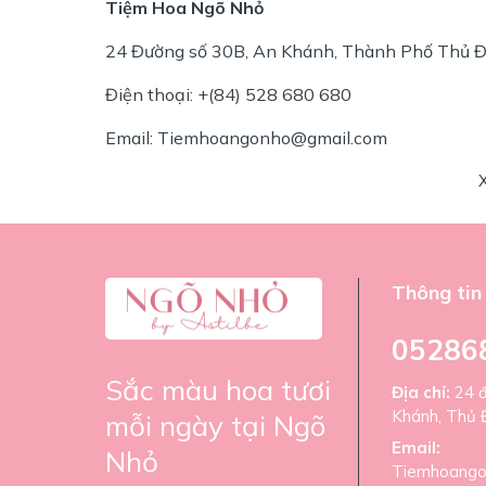
Tiệm Hoa Ngõ Nhỏ
24 Đường số 30B, An Khánh, Thành Phố Thủ Đ
Điện thoại: +(84) 528 680 680
Email: Tiemhoangonho@gmail.com
Thông tin 
05286
Sắc màu hoa tươi
Địa chỉ:
24 
Khánh, Thủ 
mỗi ngày tại Ngõ
Email:
Nhỏ
Tiemhoango