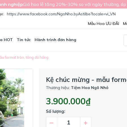
nh nghiệp
Giá hoa lễ tăng 20%-30% so với ngày thường, áp
ge:
https://www.facebook.com/NgoNho.byAstilbe?locale=vi_VN
Mẫu Hoa ƯU ĐÃI
M
oa HOT
Tin tức
Hành trình đơn hàng
u format tròn, tông đỏ hồng
Kệ chúc mừng - mẫu forma
Thương hiệu:
Tiệm Hoa Ngõ Nhỏ
3.900.000₫
Số lượng:
–
+