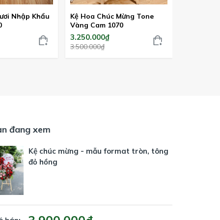
ươi Nhập Khẩu
Kệ Hoa Chúc Mừng Tone
Tranh Hoa
0
Vàng Cam 1070
Nam Phi 2
3.250.000₫
2.850.000
3.500.000₫
ạn đang xem
Kệ chúc mừng - mẫu format tròn, tông
đỏ hồng