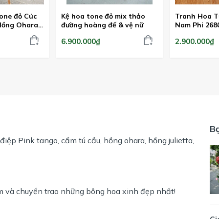
one đỏ Cúc
Kệ hoa tone đỏ mix thảo
Tranh Hoa T
Hồng Ohara
đường hoàng đế & vệ nữ
Nam Phi 268
r
6.900.000₫
2.900.000₫
B
 điệp Pink tango, cẩm tú cầu, hồng ohara, hồng julietta,
m và chuyển trao những bông hoa xinh đẹp nhất!