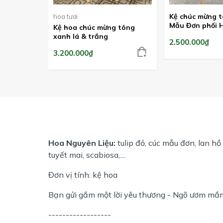
Kệ chúc mừng t
hoa tươi
Mẫu Đơn phối 
Kệ hoa chúc mừng tông
& Hồng Ecuado
xanh lá & trắng
2.500.000₫
3.200.000₫
Hoa Nguyên Liệu:
tulip đỏ, cúc mẫu đơn, lan hồ
tuyết mai, scabiosa,....
Đơn vị tính: kệ hoa
Bạn gửi gắm một lời yêu thương - Ngõ ươm mầ
------------------