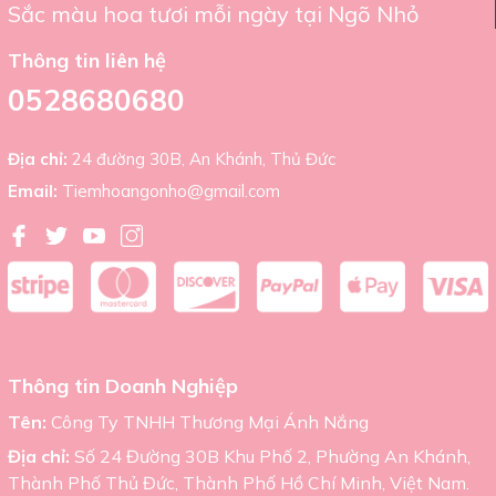
Sắc màu hoa tươi mỗi ngày tại Ngõ Nhỏ
Các phụ kiện khác có thể được thêm vào theo mong
muốn.
Thông tin liên hệ
Giá thành
0528680680
Kệ hoa tang chia buồn có giá từ 1.500.000 VND, với các tùy
chọn khác nhau về loại hoa, kích thước, và các chi tiết tùy
Địa chỉ:
24 đường 30B, An Khánh, Thủ Đức
chỉnh khác.
Email:
Tiemhoangonho@gmail.com
Chính sách Giao hàng
Chúng tôi cung cấp dịch vụ giao hàng nhanh trong vòng 3
đến 6 giờ, đảm bảo hoa luôn tươi mới và sẵn sàng cho buổi
lễ.
Thông tin cửa hàng:
Tiệm hoa Ngõ Nhỏ. Liên hệ với tiệm qua số điện thoại:
Thông tin Doanh Nghiệp
0522 680 680 hoặc email:
tiemhoangonho@gmail.com
.
Tên:
Công Ty TNHH Thương Mại Ánh Nắng
Địa chỉ cửa hàng: 24 đường số 30B, An Khánh, Thủ Đức,
TP.HCM.
Địa chỉ:
Số 24 Đường 30B Khu Phố 2, Phường An Khánh,
Thành Phố Thủ Đức, Thành Phố Hồ Chí Minh, Việt Nam.