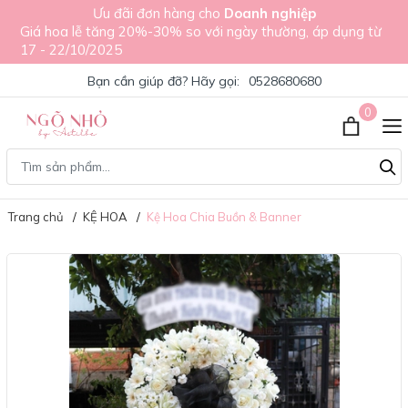
Ưu đãi đơn hàng cho
Doanh nghiệp
Giá hoa lễ tăng 20%-30% so với ngày thường, áp dụng từ
17 - 22/10/2025
Bạn cần giúp đỡ? Hãy gọi:
0528680680
0
Trang chủ
KỆ HOA
Kệ Hoa Chia Buồn & Banner