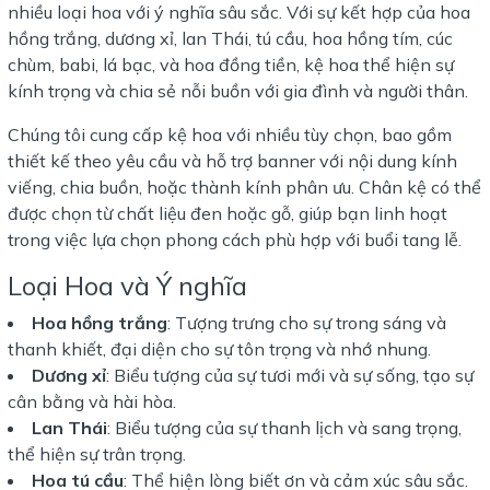
nhiều loại hoa với ý nghĩa sâu sắc. Với sự kết hợp của hoa
hồng trắng, dương xỉ, lan Thái, tú cầu, hoa hồng tím, cúc
chùm, babi, lá bạc, và hoa đồng tiền, kệ hoa thể hiện sự
kính trọng và chia sẻ nỗi buồn với gia đình và người thân.
Chúng tôi cung cấp kệ hoa với nhiều tùy chọn, bao gồm
thiết kế theo yêu cầu và hỗ trợ banner với nội dung kính
viếng, chia buồn, hoặc thành kính phân ưu. Chân kệ có thể
được chọn từ chất liệu đen hoặc gỗ, giúp bạn linh hoạt
trong việc lựa chọn phong cách phù hợp với buổi tang lễ.
Loại Hoa và Ý nghĩa
Hoa hồng trắng
: Tượng trưng cho sự trong sáng và
thanh khiết, đại diện cho sự tôn trọng và nhớ nhung.
Dương xỉ
: Biểu tượng của sự tươi mới và sự sống, tạo sự
cân bằng và hài hòa.
Lan Thái
: Biểu tượng của sự thanh lịch và sang trọng,
thể hiện sự trân trọng.
Hoa tú cầu
: Thể hiện lòng biết ơn và cảm xúc sâu sắc.