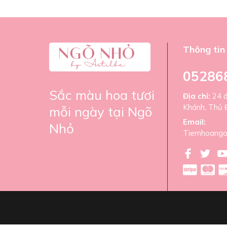
Thông tin 
05286
Sắc màu hoa tươi
Địa chỉ:
24 
Khánh, Thủ 
mỗi ngày tại Ngõ
Email:
Nhỏ
Tiemhoango