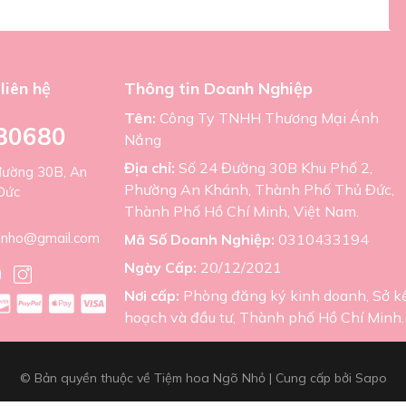
liên hệ
Thông tin Doanh Nghiệp
Tên:
Công Ty TNHH Thương Mại Ánh
80680
Nắng
Địa chỉ:
Số 24 Đường 30B Khu Phố 2,
đường 30B, An
Phường An Khánh, Thành Phố Thủ Đức,
Đức
Thành Phố Hồ Chí Minh, Việt Nam.
nho@gmail.com
Mã Số Doanh Nghiệp:
0310433194
Ngày Cấp:
20/12/2021
Nơi cấp:
Phòng đăng ký kinh doanh, Sở k
hoạch và đầu tư, Thành phố Hồ Chí Minh.
© Bản quyền thuộc về Tiệm hoa Ngõ Nhỏ
|
Cung cấp bởi
Sapo