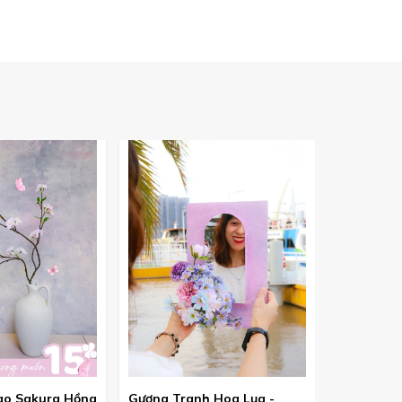
ào Sakura Hồng
Gương Tranh Hoa Lụa -
Bó hoa Pe