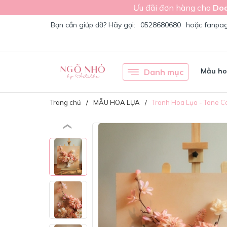
Ưu đãi đơn hàng cho
Doa
Bạn cần giúp đỡ? Hãy gọi:
0528680680
hoặc fanpa
Mẫu h
Danh mục
Trang chủ
MẪU HOA LỤA
Tranh Hoa Lụa - Tone C