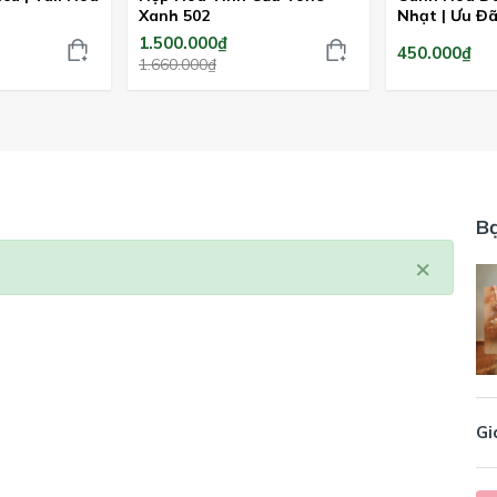
Xanh 502
Nhạt | Ưu Đ
Bình
1.500.000₫
450.000₫
1.660.000₫
B
×
Gi