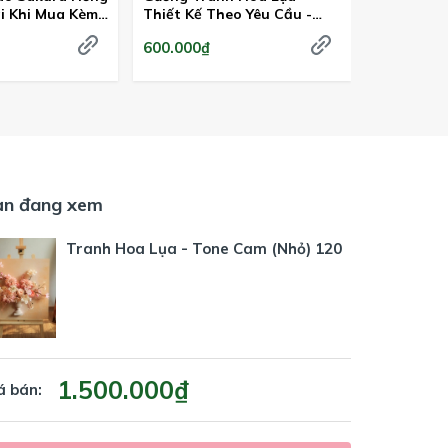
ãi Khi Mua Kèm
Thiết Kế Theo Yêu Cầu -
Lụa Nhập 
Trang Trí & Decors
600.000₫
Liên hệ
ạn đang xem
Tranh Hoa Lụa - Tone Cam (Nhỏ) 120
1.500.000₫
á bán: