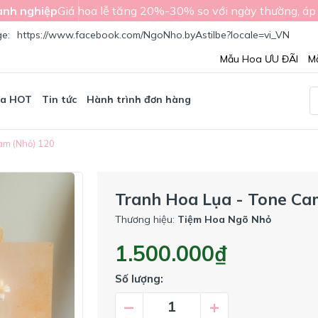
nh nghiệp
Giá hoa lễ tăng 20%-30% so với ngày thường, áp
ge:
https://www.facebook.com/NgoNho.byAstilbe?locale=vi_VN
Mẫu Hoa ƯU ĐÃI
M
oa HOT
Tin tức
Hành trình đơn hàng
am (Nhỏ) 120
Tranh Hoa Lụa - Tone Ca
Thương hiệu:
Tiệm Hoa Ngõ Nhỏ
1.500.000₫
Số lượng:
–
+