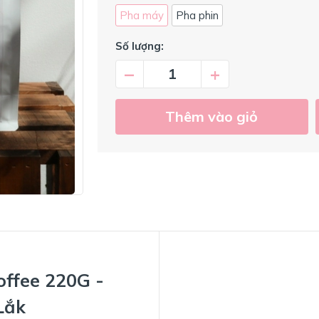
Pha máy
Pha phin
Số lượng:
–
+
Thêm vào giỏ
offee 220G -
Lắk