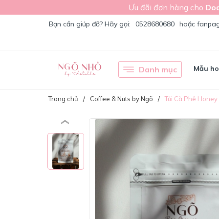
Ưu đãi đơn hàng cho
Doa
Bạn cần giúp đỡ? Hãy gọi:
0528680680
hoặc fanpa
Mẫu h
Danh mục
Trang chủ
Coffee & Nuts by Ngõ
Túi Cà Phê Honey