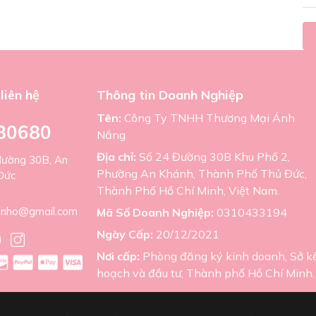
liên hệ
Thông tin Doanh Nghiệp
Tên:
Công Ty TNHH Thương Mại Ánh
80680
Nắng
Địa chỉ:
Số 24 Đường 30B Khu Phố 2,
đường 30B, An
Phường An Khánh, Thành Phố Thủ Đức,
Đức
Thành Phố Hồ Chí Minh, Việt Nam.
nho@gmail.com
Mã Số Doanh Nghiệp:
0310433194
Ngày Cấp:
20/12/2021
Nơi cấp:
Phòng đăng ký kinh doanh, Sở k
hoạch và đầu tư, Thành phố Hồ Chí Minh.