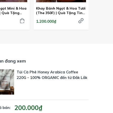
gọt Mini & Hoa
Khay Bánh Ngọt & Hoa Tươi
Nước Ép T
 | Quà Tặng
(The 350F) | Quà Tặng Tinh
Chai 330m
Tế Từ Ngõ Nhỏ
1.200.000₫
35.000₫
ạn đang xem
Túi Cà Phê Honey Arabica Coffee
220G - 100% ORGANIC đến từ Đắk Lắk
200.000₫
á bán: