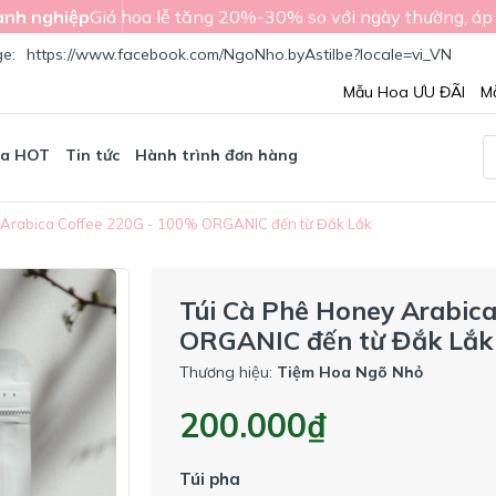
nh nghiệp
Giá hoa lễ tăng 20%-30% so với ngày thường, áp
ge:
https://www.facebook.com/NgoNho.byAstilbe?locale=vi_VN
Mẫu Hoa ƯU ĐÃI
M
oa HOT
Tin tức
Hành trình đơn hàng
 Arabica Coffee 220G - 100% ORGANIC đến từ Đắk Lắk
Túi Cà Phê Honey Arabic
ORGANIC đến từ Đắk Lắk
Thương hiệu:
Tiệm Hoa Ngõ Nhỏ
200.000₫
Túi pha