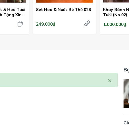
t & Hoa Tươi
Set Hoa & Nước Bé Thỏ 028
Khay Bánh N
uà Tặng Xinh
Tươi (No.02)
Ngọt Ngào
249.000₫
1.000.000₫
B
×
Gi