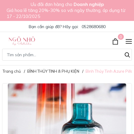
Ưu đãi đơn hàng cho
Doanh nghiệp
Giá hoa lễ tăng 20%-30% so với ngày thường, áp dụng từ
17 - 22/10/2025
Bạn cần giúp đỡ? Hãy gọi:
0528680680
0
Trang chủ
BÌNH THỦY TINH & PHỤ KIỆN
Bình Thủy Tinh Azure Pillar