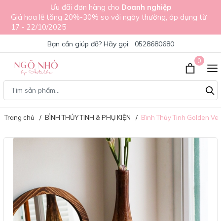
Ưu đãi đơn hàng cho
Doanh nghiệp
Giá hoa lễ tăng 20%-30% so với ngày thường, áp dụng từ
17 - 22/10/2025
Bạn cần giúp đỡ? Hãy gọi:
0528680680
0
Trang chủ
BÌNH THỦY TINH & PHỤ KIỆN
Bình Thủy Tinh Golden Ve