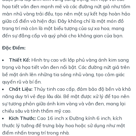
họa tiết vân đen mạnh mẽ và các đường nứt giả như tấm
màn nhũ vàng trải đều, tạo nên một sự kết hợp hoàn hảo
giữa cổ điển và hiện đại. Đây không chỉ là một món đồ
trang trí mà còn là một biểu tượng của sự xa hoa, mang
đến sự đẳng cấp và quý phái cho không gian của bạn.
Đặc Điểm:
Thiết Kế:
Hình trụ cao với lớp phủ vàng ánh kim sang
trọng và họa tiết vân đen nổi bật. Các đường nứt giả trên
bề mặt ánh lên những tia sáng nhũ vàng, tạo cảm giác
quyến rũ và bí ẩn.
Chất Liệu:
Thủy tinh cao cấp, đảm bảo độ bền và khả
năng duy trì vẻ đẹp lâu dài. Bề mặt được xử lý để tạo nên
sự tương phản giữa ánh kim vàng và vân đen, mang lại
chiều sâu và tính thẩm mỹ cao.
Kích Thước:
Cao 16 inch x Đường kính 6 inch, kích
thước lý tưởng để trưng bày hoa hoặc sử dụng như một
điểm nhấn trang trí trong nhà.