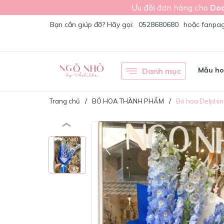
Ưu đãi đơn hàng cho
Doa
Bạn cần giúp đỡ? Hãy gọi:
0528680680
hoặc fanpa
Mẫu h
Danh mục
Trang chủ
BÓ HOA THÀNH PHẨM
Bó hoa Delphin