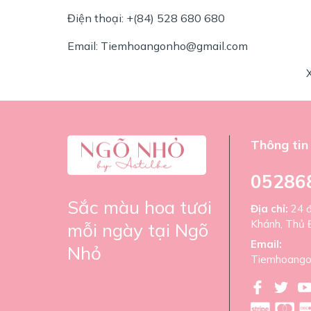
Điện thoại: +(84) 528 680 680
Email: Tiemhoangonho@gmail.com
Thông tin 
05286
Sắc màu hoa tươi
Địa chỉ:
24 
Khánh, Thủ 
mỗi ngày tại Ngõ
Email:
Nhỏ
Tiemhoango