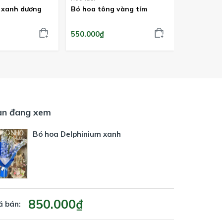
 xanh dương
Bó hoa tông vàng tím
Bó hồng M
550.000₫
450.000₫
ạn đang xem
Bó hoa Delphinium xanh
850.000₫
á bán: