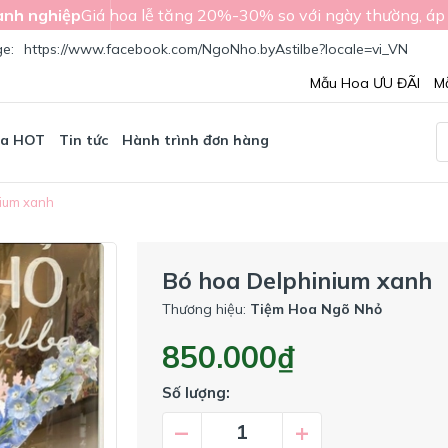
nh nghiệp
Giá hoa lễ tăng 20%-30% so với ngày thường, áp
ge:
https://www.facebook.com/NgoNho.byAstilbe?locale=vi_VN
Mẫu Hoa ƯU ĐÃI
M
oa HOT
Tin tức
Hành trình đơn hàng
ium xanh
Bó hoa Delphinium xanh
Thương hiệu:
Tiệm Hoa Ngõ Nhỏ
850.000₫
Số lượng:
–
+