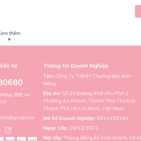
Xem thêm
liên hệ
Thông tin Doanh Nghiệp
Tên:
Công Ty TNHH Thương Mại Ánh
80680
Nắng
Địa chỉ:
Số 24 Đường 30B Khu Phố 2,
đường 30B, An
Phường An Khánh, Thành Phố Thủ Đức,
Đức
Thành Phố Hồ Chí Minh, Việt Nam.
nho@gmail.com
Mã Số Doanh Nghiệp:
0310433194
Ngày Cấp:
20/12/2021
Nơi cấp:
Phòng đăng ký kinh doanh, Sở k