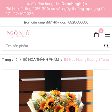
Ưu đãi đơn hàng cho
Doanh nghiệp
Giá hoa lễ tăng 20%-30% so với ngày thường, áp dụng từ
17 - 22/10/2025
Bạn cần giúp đỡ? Hãy gọi:
0528680680
0
Trang chủ
BÓ HOA THÀNH PHẨM
Bó Hoa Hướng Dương & Tana 9