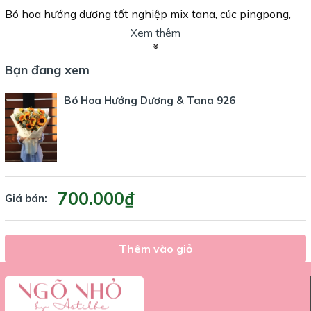
Bó hoa hướng dương tốt nghiệp mix tana, cúc pingpong,
ringbell và lá bạc không chỉ là món quà tuyệt vời để chúc
Xem thêm
mừng các tân cử nhân, mà còn là sự động viên, khích lệ
cho họ trên con đường tương lai. Hãy gửi gắm lời chúc tốt
Bạn đang xem
đẹp nhất qua bó hoa tuyệt vời này
Bó Hoa Hướng Dương & Tana 926
Tiệm hoa Ngõ Nhỏ
24 đường số 30B, An Khánh, Thủ Đức, HCMC
0528 680 680
700.000₫
Giá bán:
Thêm vào giỏ