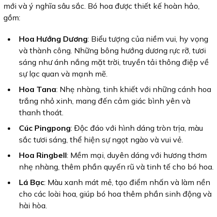
mới và ý nghĩa sâu sắc. Bó hoa được thiết kế hoàn hảo,
gồm:
Hoa Hướng Dương
: Biểu tượng của niềm vui, hy vọng
và thành công. Những bông hướng dương rực rỡ, tươi
sáng như ánh nắng mặt trời, truyền tải thông điệp về
sự lạc quan và mạnh mẽ.
Hoa Tana
: Nhẹ nhàng, tinh khiết với những cánh hoa
trắng nhỏ xinh, mang đến cảm giác bình yên và
thanh thoát.
Cúc Pingpong
: Độc đáo với hình dáng tròn trịa, màu
sắc tươi sáng, thể hiện sự ngọt ngào và vui vẻ.
Hoa Ringbell
: Mềm mại, duyên dáng với hương thơm
nhẹ nhàng, thêm phần quyến rũ và tinh tế cho bó hoa.
Lá Bạc
: Màu xanh mát mẻ, tạo điểm nhấn và làm nền
cho các loài hoa, giúp bó hoa thêm phần sinh động và
hài hòa.