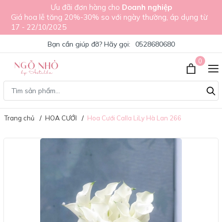
Ưu đãi đơn hàng cho
Doanh nghiệp
Giá hoa lễ tăng 20%-30% so với ngày thường, áp dụng từ
17 - 22/10/2025
Bạn cần giúp đỡ? Hãy gọi:
0528680680
0
Trang chủ
HOA CƯỚI
Hoa Cưới Calla LiLy Hà Lan 266