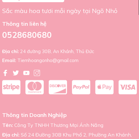
Tên:
Tiệm Hoa Ngõ Nhỏ
Sắc màu hoa tươi mỗi ngày tại Ngõ Nhỏ
Địa chỉ:
24 Đường số 30B, An Khánh, Thành Phố Thủ
Đức, Thành Phố Hồ Chí Minh.
Thông tin liên hệ
Điện thoại:
+(84) 522 680 680
0528680680
Email:
Tiemhoangonho@gmail.com
Hãy đến với Tiệm Hoa Ngõ Nhỏ để khám phá và trải
Địa chỉ:
24 đường 30B, An Khánh, Thủ Đức
nghiệm sự sang trọng và tinh tế của Bó Hoa Cưới Calla Lily
Hà Lan Nhập Khẩu ngay hôm nay!
Email:
Tiemhoangonho@gmail.com
Thông tin Doanh Nghiệp
Tên:
Công Ty TNHH Thương Mại Ánh Nắng
Địa chỉ:
Số 24 Đường 30B Khu Phố 2, Phường An Khánh,