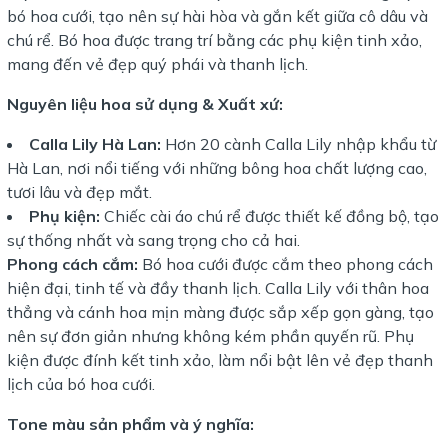
bó hoa cưới, tạo nên sự hài hòa và gắn kết giữa cô dâu và
chú rể. Bó hoa được trang trí bằng các phụ kiện tinh xảo,
mang đến vẻ đẹp quý phái và thanh lịch.
Nguyên liệu hoa sử dụng & Xuất xứ:
Calla Lily Hà Lan:
Hơn 20 cành Calla Lily nhập khẩu từ
Hà Lan, nơi nổi tiếng với những bông hoa chất lượng cao,
tươi lâu và đẹp mắt.
Phụ kiện:
Chiếc cài áo chú rể được thiết kế đồng bộ, tạo
sự thống nhất và sang trọng cho cả hai.
Phong cách cắm:
Bó hoa cưới được cắm theo phong cách
hiện đại, tinh tế và đầy thanh lịch. Calla Lily với thân hoa
thẳng và cánh hoa mịn màng được sắp xếp gọn gàng, tạo
nên sự đơn giản nhưng không kém phần quyến rũ. Phụ
kiện được đính kết tinh xảo, làm nổi bật lên vẻ đẹp thanh
lịch của bó hoa cưới.
Tone màu sản phẩm và ý nghĩa: