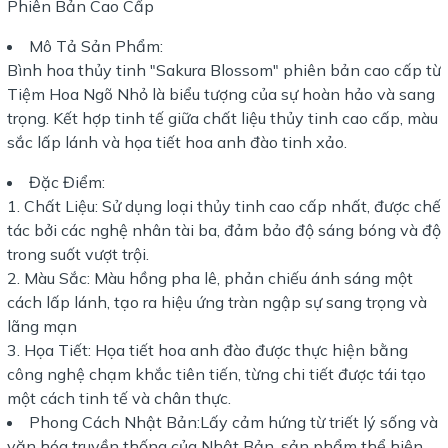
Phiên Bản Cao Cấp
Mô Tả Sản Phẩm:
Bình hoa thủy tinh "Sakura Blossom" phiên bản cao cấp từ
Tiệm Hoa Ngõ Nhỏ là biểu tượng của sự hoàn hảo và sang
trọng. Kết hợp tinh tế giữa chất liệu thủy tinh cao cấp, màu
sắc lấp lánh và họa tiết hoa anh đào tinh xảo.
Đặc Điểm:
Chất Liệu: Sử dụng loại thủy tinh cao cấp nhất, được chế
tác bởi các nghệ nhân tài ba, đảm bảo độ sáng bóng và độ
trong suốt vượt trội.
Màu Sắc: Màu hồng pha lê, phản chiếu ánh sáng một
cách lấp lánh, tạo ra hiệu ứng tràn ngập sự sang trọng và
lãng mạn
Họa Tiết: Họa tiết hoa anh đào được thực hiện bằng
công nghệ chạm khắc tiên tiến, từng chi tiết được tái tạo
một cách tinh tế và chân thực.
Phong Cách Nhật Bản:Lấy cảm hứng từ triết lý sống và
văn hóa truyền thống của Nhật Bản, sản phẩm thể hiện