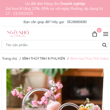
Ưu đãi đơn hàng cho
Doanh nghiệp
Giá hoa lễ tăng 20%-30% so với ngày thường, áp dụng từ
17 - 22/10/2025
Bạn cần giúp đỡ? Hãy gọi:
0528680680
0
Trang chủ
BÌNH THỦY TINH & PHỤ KIỆN
Bình Hoa Thủy Tinh Sakur